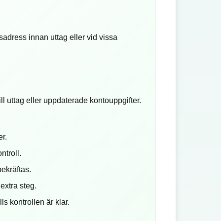
sadress innan uttag eller vid vissa
ll uttag eller uppdaterade kontouppgifter.
r.
ntroll.
ekräftas.
xtra steg.
s kontrollen är klar.