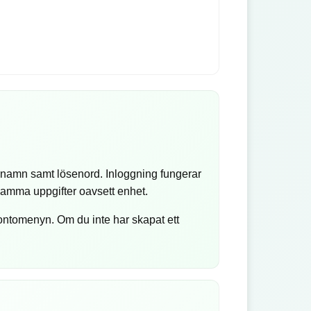
rnamn samt lösenord. Inloggning fungerar
samma uppgifter oavsett enhet.
 kontomenyn. Om du inte har skapat ett
.