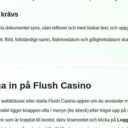
 krävs
ela dokumentet syns, utan reflexer och med läsbar text, och uppg
ort. Bild, fullständigt namn, födelsedatum och giltighetsdatum sk
ga in på Flush Casino
 webbläsare eller starta Flush Casino-appen om du använder m
obil ligger knappen ofta i menyn (tre streck) eller högst upp på
som är kopplat till kontot, skriv lösenordet och klicka på
Logg