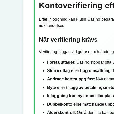
Kontoverifiering ef
Efter inloggning kan Flush Casino begära v
riskhändelser.
När verifiering krävs
Verifiering triggas vid gränser och ändrin
Första uttaget:
Casino stoppar ofta ut
Större uttag eller hög omsättning:
E
Ändrade kontouppgifter:
Nytt namn, 
Byte eller tillägg av betalningsmet
Inloggning från ny enhet eller plats
Dubbelkonto eller matchande uppgi
Ålderskontroll:
Om ålder inte kan bekr