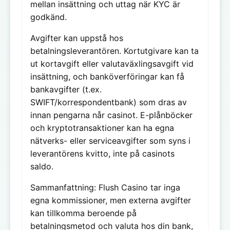
mellan insättning och uttag när KYC är
godkänd.
Avgifter kan uppstå hos
betalningsleverantören. Kortutgivare kan ta
ut kortavgift eller valutaväxlingsavgift vid
insättning, och banköverföringar kan få
bankavgifter (t.ex.
SWIFT/korrespondentbank) som dras av
innan pengarna når casinot. E-plånböcker
och kryptotransaktioner kan ha egna
nätverks- eller serviceavgifter som syns i
leverantörens kvitto, inte på casinots
saldo.
Sammanfattning: Flush Casino tar inga
egna kommissioner, men externa avgifter
kan tillkomma beroende på
betalningsmetod och valuta hos din bank,