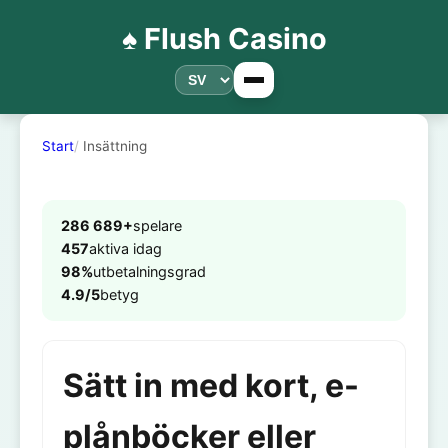
♠️ Flush Casino
Start
Insättning
286 689+
spelare
457
aktiva idag
98%
utbetalningsgrad
4.9/5
betyg
Sätt in med kort, e-
plånböcker eller