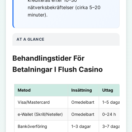
nätverksbekräftelser (cirka 5–20
minuter).
AT A GLANCE
Behandlingstider För
Betalningar I Flush Casino
Metod
Insättning
Uttag
Visa/Mastercard
Omedelbart
1–5 dagar
e-Wallet (Skrill/Neteller)
Omedelbart
0–24 h
Banköverföring
1–3 dagar
3–7 dagar