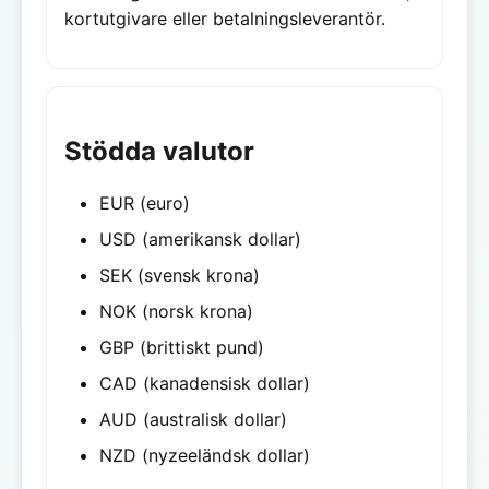
kortutgivare eller betalningsleverantör.
Stödda valutor
EUR (euro)
USD (amerikansk dollar)
SEK (svensk krona)
NOK (norsk krona)
GBP (brittiskt pund)
CAD (kanadensisk dollar)
AUD (australisk dollar)
NZD (nyzeeländsk dollar)