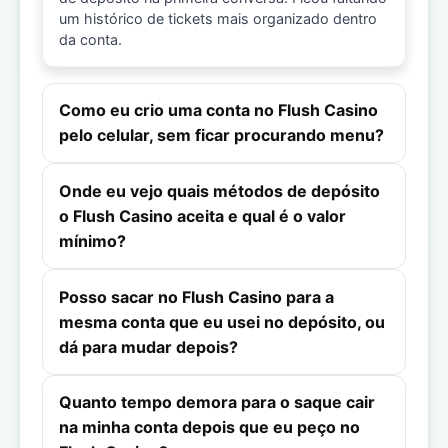
um histórico de tickets mais organizado dentro
da conta.
Como eu crio uma conta no Flush Casino
pelo celular, sem ficar procurando menu?
Onde eu vejo quais métodos de depósito
o Flush Casino aceita e qual é o valor
mínimo?
Posso sacar no Flush Casino para a
mesma conta que eu usei no depósito, ou
dá para mudar depois?
Quanto tempo demora para o saque cair
na minha conta depois que eu peço no