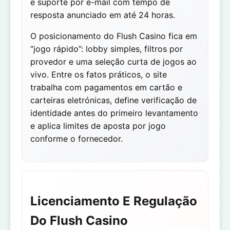
e suporte por e-mail com tempo de
resposta anunciado em até 24 horas.
O posicionamento do Flush Casino fica em
“jogo rápido”: lobby simples, filtros por
provedor e uma seleção curta de jogos ao
vivo. Entre os fatos práticos, o site
trabalha com pagamentos em cartão e
carteiras eletrónicas, define verificação de
identidade antes do primeiro levantamento
e aplica limites de aposta por jogo
conforme o fornecedor.
Licenciamento E Regulação
Do Flush Casino