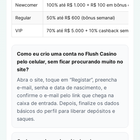
Newcomer
100% até R$ 1.000 + R$ 100 em bônus extra
Regular
50% até R$ 600 (bônus semanal)
VIP
70% até R$ 5.000 + 10% cashback semanal 
Como eu crio uma conta no Flush Casino
pelo celular, sem ficar procurando muito no
site?
Abra o site, toque em “Registar”, preencha
e-mail, senha e data de nascimento, e
confirme o e-mail pelo link que chega na
caixa de entrada. Depois, finalize os dados
básicos do perfil para liberar depósitos e
saques.