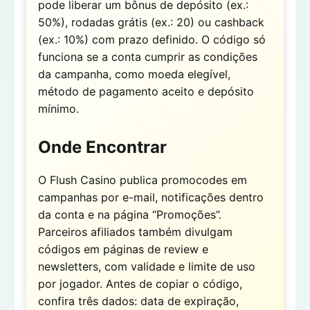
pode liberar um bônus de depósito (ex.:
50%), rodadas grátis (ex.: 20) ou cashback
(ex.: 10%) com prazo definido. O código só
funciona se a conta cumprir as condições
da campanha, como moeda elegível,
método de pagamento aceito e depósito
mínimo.
Onde Encontrar
O Flush Casino publica promocodes em
campanhas por e-mail, notificações dentro
da conta e na página “Promoções”.
Parceiros afiliados também divulgam
códigos em páginas de review e
newsletters, com validade e limite de uso
por jogador. Antes de copiar o código,
confira três dados: data de expiração,