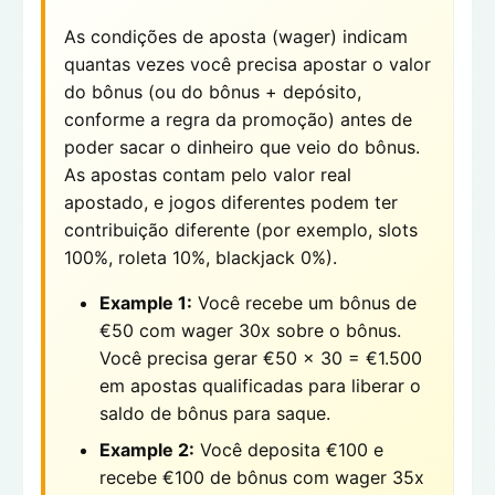
As condições de aposta (wager) indicam
quantas vezes você precisa apostar o valor
do bônus (ou do bônus + depósito,
conforme a regra da promoção) antes de
poder sacar o dinheiro que veio do bônus.
As apostas contam pelo valor real
apostado, e jogos diferentes podem ter
contribuição diferente (por exemplo, slots
100%, roleta 10%, blackjack 0%).
Example 1:
Você recebe um bônus de
€50 com wager 30x sobre o bônus.
Você precisa gerar €50 × 30 = €1.500
em apostas qualificadas para liberar o
saldo de bônus para saque.
Example 2:
Você deposita €100 e
recebe €100 de bônus com wager 35x