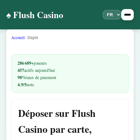
♠️ Flush Casino
Accueil
Dépôt
286 689+
joueurs
457
actifs aujourd'hui
98%
taux de paiement
4.9/5
note
Déposer sur Flush
Casino par carte,