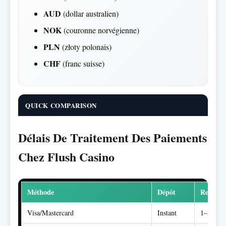
AUD
(dollar australien)
NOK
(couronne norvégienne)
PLN
(złoty polonais)
CHF
(franc suisse)
QUICK COMPARISON
Délais De Traitement Des Paiements
Chez Flush Casino
Méthode
Dépôt
Retrait
Visa/Mastercard
Instant
1–5 jour