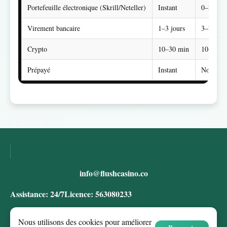
Portefeuille électronique (Skrill/Neteller)
Instant
0–24 h
Virement bancaire
1–3 jours
3–7 jour
Crypto
10–30 min
10–30 m
Prépayé
Instant
Non disp
info@flushcasino.co
Assistance: 24/7
Licence: 563080233
Jouez de manière responsable, réservé aux 18+.
Nous utilisons des cookies pour améliorer