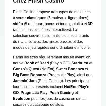
Chez Flush Casino
Flush Casino propose trois types de machines
à sous :
classiques
(3 rouleaux, lignes fixes),
vidéo
(5 rouleaux, bonus et tours gratuits) et
3D
(animations et scènes interactives). La
sélection couvre les formats les plus courants
du marché, avec des mises basses et des
modes de jeu rapides sur ordinateur et mobile.
Parmi les titres régulièrement mis en avant, on
trouve
Book of Dead
(Play’n GO),
Starburst
et
Gonzo’s Quest
(NetEnt),
Sweet Bonanza
et
Big Bass Bonanza
(Pragmatic Play), ainsi que
Jammin’ Jars
(Push Gaming). Les principaux
fournisseurs présents incluent
NetEnt
,
Play’n
GO
,
Pragmatic Play
,
Push Gaming
et
Evolution
pour les jeux de casino en direct,
séparés du catalogue de slots.