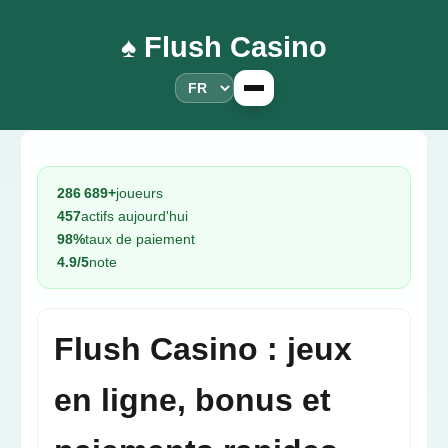
♠️ Flush Casino
286 689+
joueurs
457
actifs aujourd'hui
98%
taux de paiement
4.9/5
note
Flush Casino : jeux
en ligne, bonus et