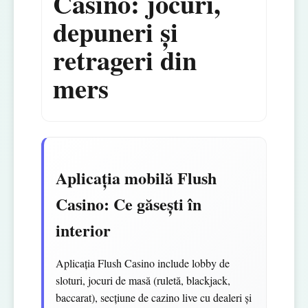
Casino: jocuri,
depuneri și
retrageri din
mers
Aplicația mobilă Flush
Casino: Ce găsești în
interior
Aplicația Flush Casino include lobby de
sloturi, jocuri de masă (ruletă, blackjack,
baccarat), secțiune de cazino live cu dealeri și