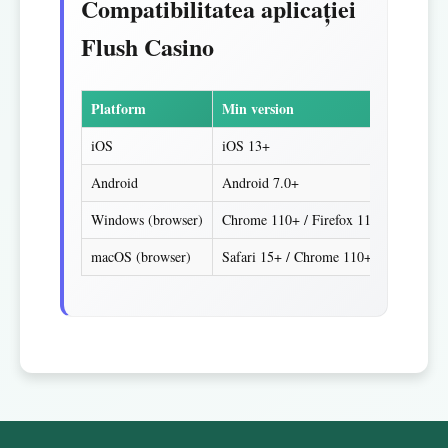
Compatibilitatea aplicației
Flush Casino
Platform
Min version
iOS
iOS 13+
Android
Android 7.0+
Windows (browser)
Chrome 110+ / Firefox 110+ / Edge 11
macOS (browser)
Safari 15+ / Chrome 110+