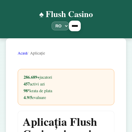
♠️ Flush Casino
Acasă
Aplicație
286.689+
jucatori
457
activi azi
98%
rata de plata
4.9/5
evaluare
Aplicația Flush