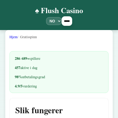
♠️ Flush Casino
Hjem
Gratisspinn
286 689+
spillere
457
aktive i dag
98%
utbetalingsgrad
4.9/5
vurdering
Slik fungerer