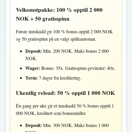
Velkomstpakke: 100 % opptil 2 000
NOK + 50 gratisspinn
Første innskudd gir 100 % bonus opptil 2 000 NOK
og 50 gratisspinn på en valgt spilleautomat.
Deposit:
Min. 200 NOK. Maks bonus 2 000
NOK.
Wager:
Bonus: 35x. Gratisspinn-gevinster: 40x.
Term:
7 dager fra kreditering.
Ukentlig reload: 50 % opptil 1 000 NOK
Én gang per uke gir et innskudd 50 % bonus opptil 1
000 NOK, kreditert som bonusmidler.
Deposit:
Min. 300 NOK. Maks bonus 1 000