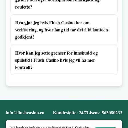
roulette?
Hva gjør jeg hvis Flush Casino ber om
verifisering, og hvor lang tid tar det å få kontoen
godkjent?
Hvor kan jeg sette grenser for innskudd og
spilletid i Flush Casino hvis jeg vil ha mer
kontroll?
info@flushcasino.co
Kundestøtte: 24/7
Lisens: 563080233
Spill ansvarlig. 18+
Vi bruker informasjonskapsler for å forbedre