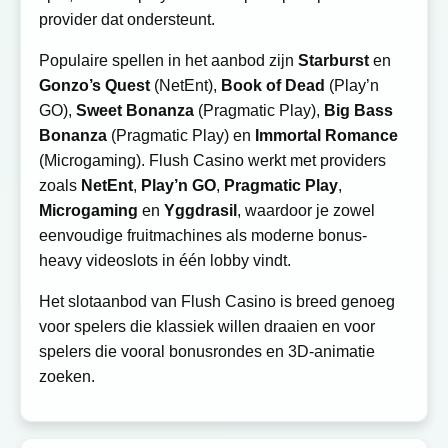
provider dat ondersteunt.
Populaire spellen in het aanbod zijn
Starburst
en
Gonzo’s Quest
(NetEnt),
Book of Dead
(Play’n
GO),
Sweet Bonanza
(Pragmatic Play),
Big Bass
Bonanza
(Pragmatic Play) en
Immortal Romance
(Microgaming). Flush Casino werkt met providers
zoals
NetEnt
,
Play’n GO
,
Pragmatic Play
,
Microgaming
en
Yggdrasil
, waardoor je zowel
eenvoudige fruitmachines als moderne bonus-
heavy videoslots in één lobby vindt.
Het slotaanbod van Flush Casino is breed genoeg
voor spelers die klassiek willen draaien en voor
spelers die vooral bonusrondes en 3D-animatie
zoeken.