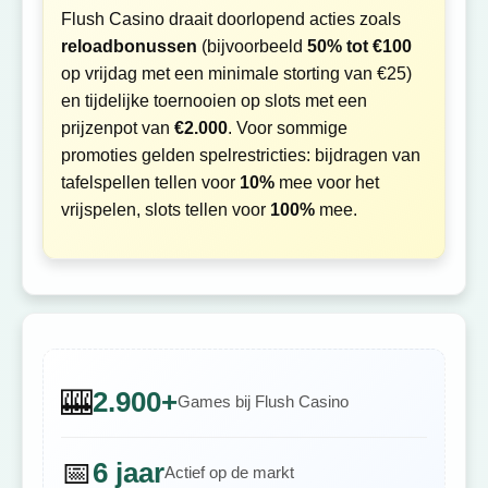
Flush Casino draait doorlopend acties zoals
reloadbonussen
(bijvoorbeeld
50% tot €100
op vrijdag met een minimale storting van €25)
en tijdelijke toernooien op slots met een
prijzenpot van
€2.000
. Voor sommige
promoties gelden spelrestricties: bijdragen van
tafelspellen tellen voor
10%
mee voor het
vrijspelen, slots tellen voor
100%
mee.
🎰
2.900+
Games bij Flush Casino
📅
6 jaar
Actief op de markt