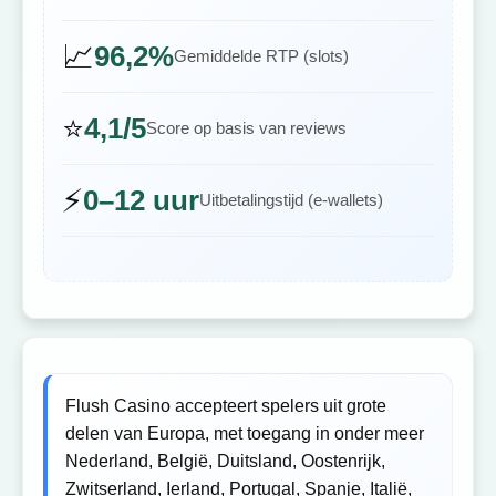
📈
96,2%
Gemiddelde RTP (slots)
⭐
4,1/5
Score op basis van reviews
⚡
0–12 uur
Uitbetalingstijd (e-wallets)
Flush Casino accepteert spelers uit grote
delen van Europa, met toegang in onder meer
Nederland, België, Duitsland, Oostenrijk,
Zwitserland, Ierland, Portugal, Spanje, Italië,