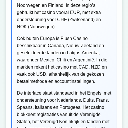
Noorwegen en Finland. In deze regio’s
gebruikt het casino vooral EUR, met extra
ondersteuning voor CHF (Zwitserland) en
NOK (Noorwegen).
Ook buiten Europa is Flush Casino
beschikbaar in Canada, Nieuw-Zeeland en
geselecteerde landen in Latijns-Amerika,
waaronder Mexico, Chili en Argentinië. In die
markten rekent het casino met CAD, NZD en
vaak ook USD, afhankelijk van de gekozen
betaalmethode en accountinstellingen.
De interface staat standaard in het Engels, met
ondersteuning voor Nederlands, Duits, Frans,
Spaans, Italiaans en Portugees. Het casino
blokkeert registraties vanuit de Verenigde
Staten, het Verenigd Koninkrijk en landen met