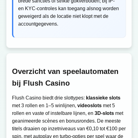
brede sancties of strikte gokverboden; bij IP-
en KYC-controles kan toegang alsnog worden
geweigerd als de locatie niet klopt met de
accountgegevens.
Overzicht van speelautomaten
bij Flush Casino
Flush Casino biedt drie slottypes:
klassieke slots
met 3 rollen en 1–5 winlijnen,
videoslots
met 5
rollen en vaste of instelbare lijnen, en
3D-slots
met
geanimeerde scènes en bonusrondes. De meeste
titels draaien op inzetniveaus van €0,10 tot €100 per
spin, met autoplay en turbo-opties per spel waar de