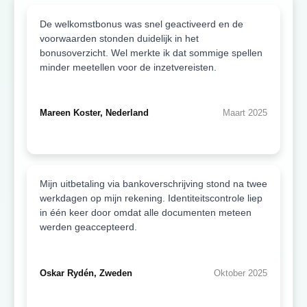
De welkomstbonus was snel geactiveerd en de
voorwaarden stonden duidelijk in het
bonusoverzicht. Wel merkte ik dat sommige spellen
minder meetellen voor de inzetvereisten.
Mareen Koster, Nederland
Maart 2025
Mijn uitbetaling via bankoverschrijving stond na twee
werkdagen op mijn rekening. Identiteitscontrole liep
in één keer door omdat alle documenten meteen
werden geaccepteerd.
Oskar Rydén, Zweden
Oktober 2025