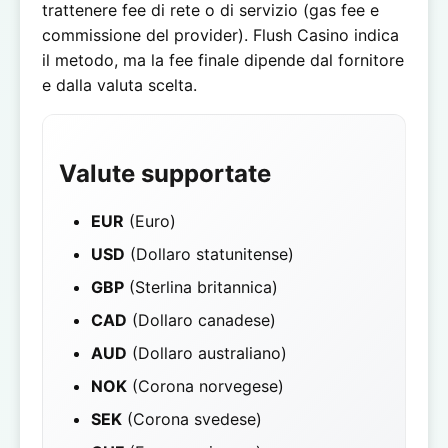
trattenere fee di rete o di servizio (gas fee e
commissione del provider). Flush Casino indica
il metodo, ma la fee finale dipende dal fornitore
e dalla valuta scelta.
Valute supportate
EUR
(Euro)
USD
(Dollaro statunitense)
GBP
(Sterlina britannica)
CAD
(Dollaro canadese)
AUD
(Dollaro australiano)
NOK
(Corona norvegese)
SEK
(Corona svedese)