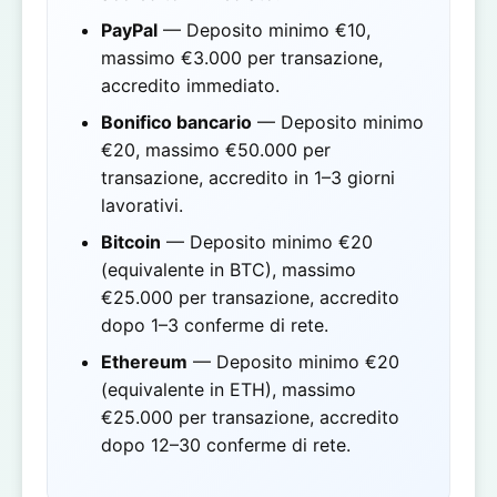
PayPal
— Deposito minimo €10,
massimo €3.000 per transazione,
accredito immediato.
Bonifico bancario
— Deposito minimo
€20, massimo €50.000 per
transazione, accredito in 1–3 giorni
lavorativi.
Bitcoin
— Deposito minimo €20
(equivalente in BTC), massimo
€25.000 per transazione, accredito
dopo 1–3 conferme di rete.
Ethereum
— Deposito minimo €20
(equivalente in ETH), massimo
€25.000 per transazione, accredito
dopo 12–30 conferme di rete.