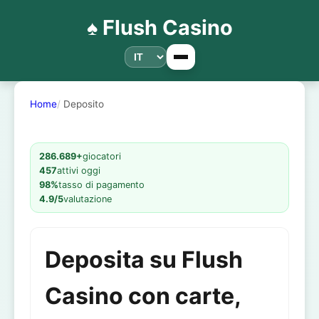
♠️ Flush Casino
Home
Deposito
286.689+
giocatori
457
attivi oggi
98%
tasso di pagamento
4.9/5
valutazione
Deposita su Flush
Casino con carte,