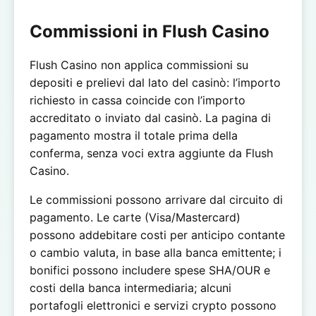
Commissioni in Flush Casino
Flush Casino non applica commissioni su
depositi e prelievi dal lato del casinò: l’importo
richiesto in cassa coincide con l’importo
accreditato o inviato dal casinò. La pagina di
pagamento mostra il totale prima della
conferma, senza voci extra aggiunte da Flush
Casino.
Le commissioni possono arrivare dal circuito di
pagamento. Le carte (Visa/Mastercard)
possono addebitare costi per anticipo contante
o cambio valuta, in base alla banca emittente; i
bonifici possono includere spese SHA/OUR e
costi della banca intermediaria; alcuni
portafogli elettronici e servizi crypto possono