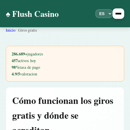
♠️ Flush Casino
Inicio
Giros gratis
286.689+
jugadores
457
activos hoy
98%
tasa de pago
4.9/5
valoracion
Cómo funcionan los giros
gratis y dónde se
acreditan