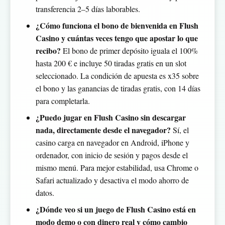
transferencia 2–5 días laborables.
¿Cómo funciona el bono de bienvenida en Flush
Casino y cuántas veces tengo que apostar lo que
recibo?
El bono de primer depósito iguala el 100%
hasta 200 € e incluye 50 tiradas gratis en un slot
seleccionado. La condición de apuesta es x35 sobre
el bono y las ganancias de tiradas gratis, con 14 días
para completarla.
¿Puedo jugar en Flush Casino sin descargar
nada, directamente desde el navegador?
Sí, el
casino carga en navegador en Android, iPhone y
ordenador, con inicio de sesión y pagos desde el
mismo menú. Para mejor estabilidad, usa Chrome o
Safari actualizado y desactiva el modo ahorro de
datos.
¿Dónde veo si un juego de Flush Casino está en
modo demo o con dinero real y cómo cambio