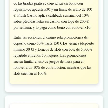
de las tiradas gratis se convierten en bono con
requisito de apuesta x30 y un límite de retiro de 100
€. Flush Casino aplica cashback semanal del 10%
sobre pérdidas netas en casino, con tope de 200 €
por semana, y lo paga como bono con rollover x10.
Entre las acciones, el casino rota promociones de
depósito como 50% hasta 150 € los viernes (depósito
mínimo 30 €) y torneos de slots con bote de 5.000 €
repartido entre los 50 mejores. Las promociones
suelen limitar el uso de juegos de mesa para el
rollover a un 10% de contribución, mientras que las
slots cuentan al 100%.