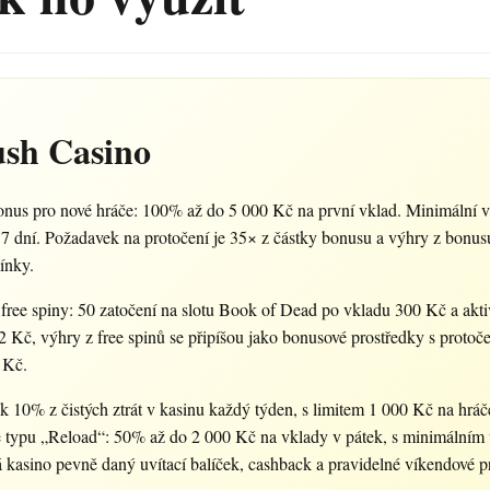
ush Casino
bonus pro nové hráče: 100% až do 5 000 Kč na první vklad. Minimální v
tí 7 dní. Požadavek na protočení je 35× z částky bonusu a výhry z bonus
ínky.
u free spiny: 50 zatočení na slotu Book of Dead po vkladu 300 Kč a akt
2 Kč, výhry z free spinů se připíšou jako bonusové prostředky s proto
 Kč.
 10% z čistých ztrát v kasinu každý týden, s limitem 1 000 Kč na hráč
ce typu „Reload“: 50% až do 2 000 Kč na vklady v pátek, s minimální
kasino pevně daný uvítací balíček, cashback a pravidelné víkendové 