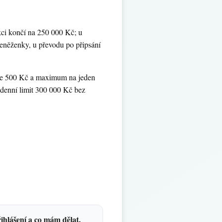
kci končí na 250 000 Kč; u
eněženky, u převodu po připsání
r je 500 Kč a maximum na jeden
denní limit 300 000 Kč bez
ihlášení a co mám dělat,