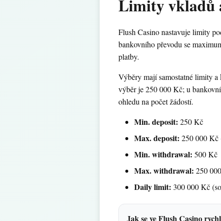
Limity vkladů 
Flush Casino nastavuje limity po
bankovního převodu se maximum 
platby.
Výběry mají samostatné limity a
výběr je 250 000 Kč; u bankovn
ohledu na počet žádostí.
Min. deposit:
250 Kč
Max. deposit:
250 000 Kč 
Min. withdrawal:
500 Kč
Max. withdrawal:
250 000
Daily limit:
300 000 Kč (so
Jak se ve Flush Casino rychl