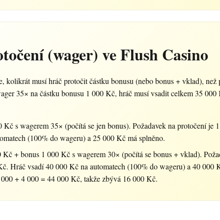
točení (wager) ve Flush Casino
e, kolikrát musí hráč protočit částku bonusu (nebo bonus + vklad), než
ager 35× na částku bonusu 1 000 Kč, hráč musí vsadit celkem 35 000 K
Kč s wagerem 35× (počítá se jen bonus). Požadavek na protočení je 
tomatech (100% do wageru) a 25 000 Kč má splněno.
Kč + bonus 1 000 Kč s wagerem 30× (počítá se bonus + vklad). Požad
Kč. Hráč vsadí 40 000 Kč na automatech (100% do wageru) a 40 000 K
 000 + 4 000 = 44 000 Kč, takže zbývá 16 000 Kč.