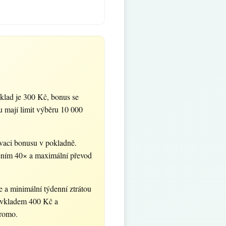
klad je 300 Kč, bonus se
u mají limit výběru 10 000
ivaci bonusu v pokladně.
čením 40× a maximální převod
e a minimální týdenní ztrátou
m vkladem 400 Kč a
promo.